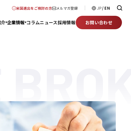
JP
EN
米国進出をご検討の方
メルマガ登録
紹介
企業情報
コラム
ニュース
採用情報
お問い合わせ
 BRO