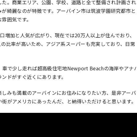
した。商業エリア、公園、学校、道路と全て整備され計画され
みが綺麗なのが特徴です。アーバイン市は筑波学園研究都市と
な雰囲気です。
口増加と人気が広がり、現在では20万人以上が住んでおり、
人の比率が高いため、アジア系スーパーも充実しており、日常
少し走れば超高級住宅地Newport Beachの海岸やアナ
ランドがすぐ近くにあります。
楽しみも満載のアーバインにお住みになりたい方、是非アーバ
い街がアメリカにあったんだ、と納得いただけると思います。