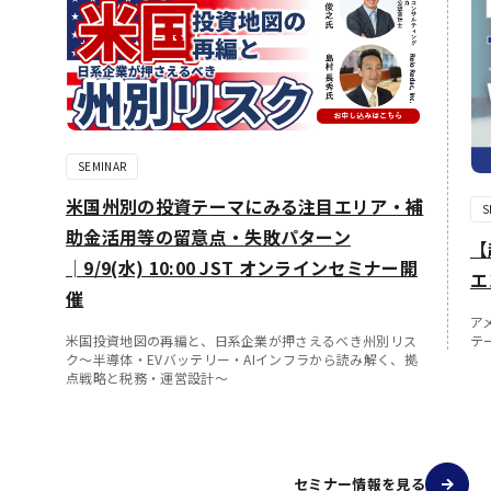
SEMINAR
米国州別の投資テーマにみる注目エリア・補
S
助金活用等の留意点・失敗パターン
【
│9/9(水) 10:00 JST オンラインセミナー開
エ
催
ア
テ
米国投資地図の再編と、日系企業が押さえるべき州別リス
ク～半導体・EVバッテリー・AIインフラから読み解く、拠
点戦略と税務・運営設計～
セミナー情報を見る