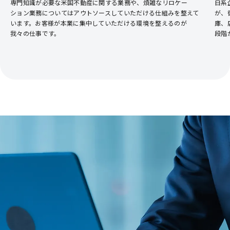
専門知識が必要な米国不動産に関する業務や、煩雑なリロケー
日系
ション業務についてはアウトソースしていただける仕組みを整えて
が、
います。お客様が本業に集中していただける環境を整えるのが
庫、
我々の仕事です。
段階